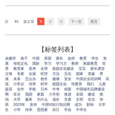
51
1
2
3
下一页
尾页
【标签列表】
余建祥
孩子
中国
美国
家长
如何
教育
学生
发
展
传统文化
国际
学习
学习力
教师
家庭教育
世
界
教育家
高考
全球
校园文化建设
宝宝
家长课堂
父母
专家
女孩
经济
方法
文化
国家
美媒
男
孩
未来
怎么办
校长
健康
安全
中国企业培训网
应
该
小常识
培养
科学
校园文化
性教育
我们
儿童
提高
合作
学校
日本
中考
创新
中国城市品牌建设
网
音乐
我国
家庭
小升初
推进
全国
建设
推
动
大学
服务
为什么
成长
甘肃
文明
生活
传
统
2023年
发布
中国VI设计知识网
成为
影响
大学
生
小学
传承
思想家
自己
学会
中学生